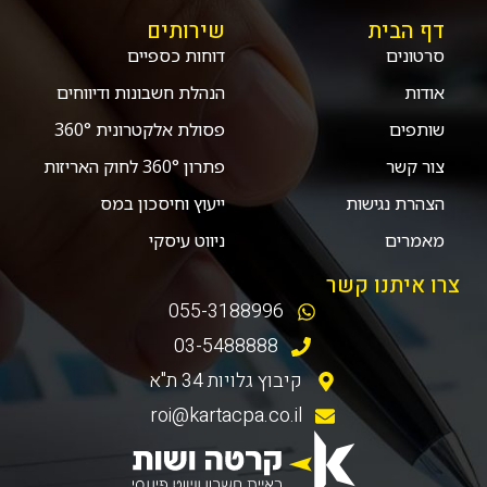
דף הבית
שירותים
סרטונים
דוחות כספיים
אודות
הנהלת חשבונות ודיווחים
שותפים
פסולת אלקטרונית 360°
צור קשר
פתרון 360° לחוק האריזות
הצהרת נגישות
ייעוץ וחיסכון במס
מאמרים
ניווט עיסקי
צרו איתנו קשר
055-3188996
03-5488888
קיבוץ גלויות 34 ת"א
roi@kartacpa.co.il